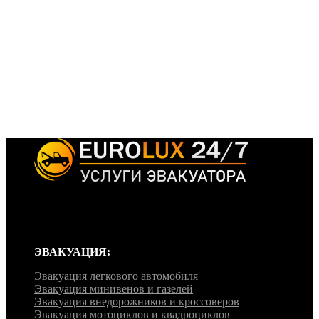
Эвакуатор ‘EuroLux’ работает круглосуточно, без перерывов и
выходных, мы готовы примчаться на помощь в любое время
дня и ночи, независимо от времени года и погоды.
ЭВАКУАЦИЯ:
Эвакуация легкового автомобиля
Эвакуация минивенов и газелей
Эвакуация внедорожников и кроссоверов
Эвакуация мотоциклов и квадроциклов