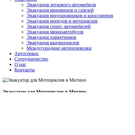
Эвакуация легкового автомобиля
Эвакуация минивенов и газелей
Эвакуация внедорожников и кроссоверов
Эвакуация мопедов и мотоциклов
Эвакуация спорт. автомобилей
Эвакуация микроавтобусов
Эвакуация паркетников
Эвакуация квадроциклов
Междугородние автоперевозки
Автосервис
Сотрудничество
О нас
Контакты
Эвакуатор для Мотоциклов в Митино
Цена от:
1300
₽
Количество товара Эвакуатор для Мотоциклов в Митино
Заказать эвакуатор
Поиск