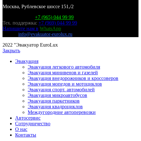
Москва, Рублевское шоссе 151,/2
Горячая линия:
+7 (965) 044 99 99
Тех. поддержка:
+7 (969) 044 99 99
Напишите нам в
WhatsApp
E-mail:
info@evakuator-eurolux.ru
2022 "Эвакуатор EuroLux
Закрыть
Эвакуация
Эвакуация легкового автомобиля
Эвакуация минивенов и газелей
Эвакуация внедорожников и кроссоверов
Эвакуация мопедов и мотоциклов
Эвакуация спорт. автомобилей
Эвакуация микроавтобусов
Эвакуация паркетников
Эвакуация квадроциклов
Междугородние автоперевозки
Автосервис
Сотрудничество
О нас
Контакты