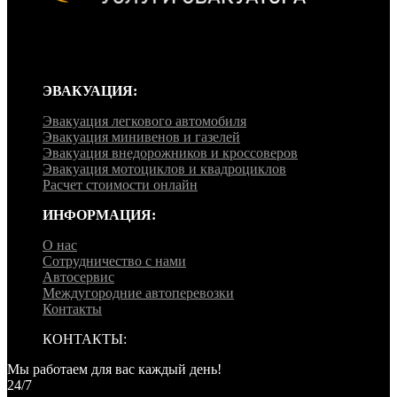
Эвакуатор ‘EuroLux’ работает круглосуточно, без перерывов и
выходных, мы готовы примчаться на помощь в любое время
дня и ночи, независимо от времени года и погоды.
ЭВАКУАЦИЯ:
Эвакуация легкового автомобиля
Эвакуация минивенов и газелей
Эвакуация внедорожников и кроссоверов
Эвакуация мотоциклов и квадроциклов
Расчет стоимости онлайн
ИНФОРМАЦИЯ:
О нас
Сотрудничество с нами
Автосервис
Междугородние автоперевозки
Контакты
КОНТАКТЫ:
Мы работаем для вас каждый день!
24/7