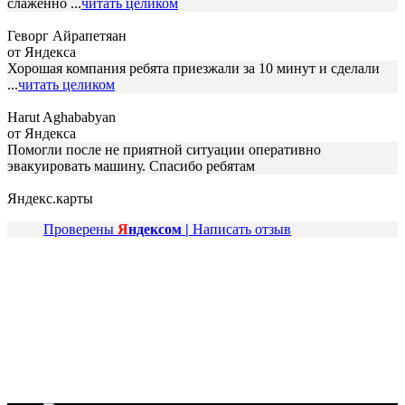
слаженно ...
читать целиком
Геворг Айрапетяан
от Яндекса
Хорошая компания ребята приезжали за 10 минут и сделали
...
читать целиком
Harut Aghababyan
от Яндекса
Помогли после не приятной ситуации оперативно
эвакуировать машину. Спасибо ребятам
Яндекс.карты
Проверены
Я
ндексом |
Написать отзыв