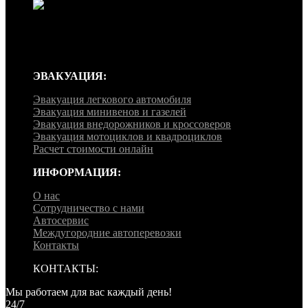
Эвакуатор ‘EuroLux’ работает круглосуточно, без перерывов и
выходных, мы готовы примчаться на помощь в любое время
дня и ночи, независимо от времени года и погоды.
ЭВАКУАЦИЯ:
Эвакуация легкового автомобиля
Эвакуация минивенов и газелей
Эвакуация внедорожников и кроссоверов
Эвакуация мотоциклов и квадроциклов
Расчет стоимости онлайн
ИНФОРМАЦИЯ:
О нас
Сотрудничество с нами
Автосервис
Междугородние автоперевозки
Контакты
КОНТАКТЫ:
Мы работаем для вас каждый день!
24/7