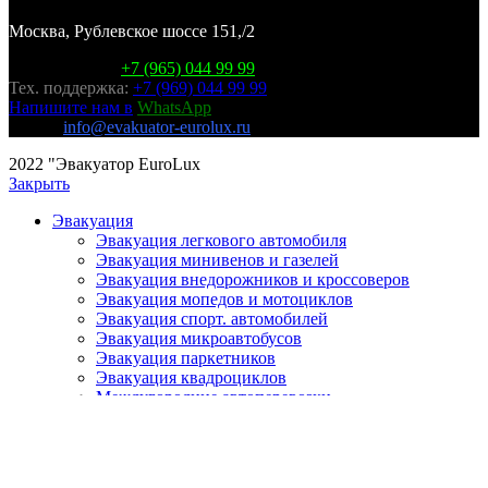
Москва, Рублевское шоссе 151,/2
Горячая линия:
+7 (965) 044 99 99
Тех. поддержка:
+7 (969) 044 99 99
Напишите нам в
WhatsApp
E-mail:
info@evakuator-eurolux.ru
2022 "Эвакуатор EuroLux
Закрыть
Эвакуация
Эвакуация легкового автомобиля
Эвакуация минивенов и газелей
Эвакуация внедорожников и кроссоверов
Эвакуация мопедов и мотоциклов
Эвакуация спорт. автомобилей
Эвакуация микроавтобусов
Эвакуация паркетников
Эвакуация квадроциклов
Междугородние автоперевозки
Автосервис
Сотрудничество
О нас
Контакты