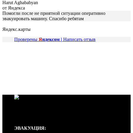
Harut Aghababyan
от Яндекса
Помогли после не приятной ситуации оперативно
эвакуировать машину. Спасибо ребятам
Яндекс.карты
Проверены
Я
ндексом |
Написать отзыв
Эвакуатор ‘EuroLux’ работает круглосуточно, без перерывов и
выходных, мы готовы примчаться на помощь в любое время
дня и ночи, независимо от времени года и погоды.
ЭВАКУАЦИЯ: