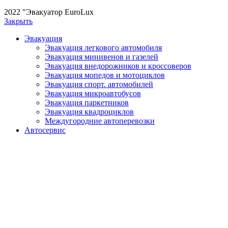
2022 "Эвакуатор EuroLux
Закрыть
Эвакуация
Эвакуация легкового автомобиля
Эвакуация минивенов и газелей
Эвакуация внедорожников и кроссоверов
Эвакуация мопедов и мотоциклов
Эвакуация спорт. автомобилей
Эвакуация микроавтобусов
Эвакуация паркетников
Эвакуация квадроциклов
Междугородние автоперевозки
Автосервис
Сотрудничество
О нас
Контакты
Вызвать эвакуатор в Москве
Цена от:
1300
₽
Количество товара Вызвать эвакуатор в Москве