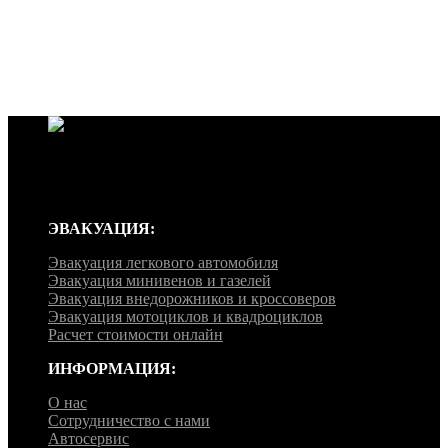
Эвакуатор ‘EuroLux’ работает круглосуточно, без перерывов и
выходных, мы готовы примчаться на помощь в любое время
дня и ночи, независимо от времени года и погоды.
ЭВАКУАЦИЯ:
Эвакуация легкового автомобиля
Эвакуация минивенов и газелей
Эвакуация внедорожников и кроссоверов
Эвакуация мотоциклов и квадроциклов
Расчет стоимости онлайн
ИНФОРМАЦИЯ:
О нас
Сотрудничество с нами
Автосервис