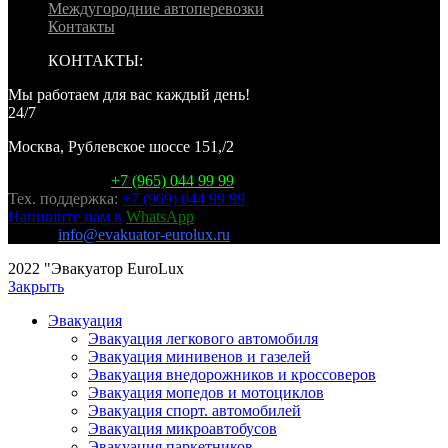
Междугородние автоперевозки
Контакты
КОНТАКТЫ:
Мы работаем для вас каждый день!
24/7
Москва, Рублевское шоссе 151,/2
Горячая линия:
+7 (965) 044 99 99
Тех. поддержка:
+7 (969) 044 99 99
Напишите нам в
WhatsApp
E-mail:
info@evakuator-eurolux.ru
2022 "Эвакуатор EuroLux
Закрыть
Эвакуация
Эвакуация легкового автомобиля
Эвакуация минивенов и газелей
Эвакуация внедорожников и кроссоверов
Эвакуация мопедов и мотоциклов
Эвакуация спорт. автомобилей
Эвакуация микроавтобусов
Эвакуация паркетников