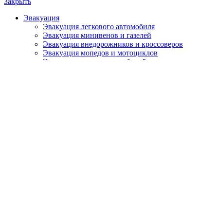
Закрыть
Эвакуация
Эвакуация легкового автомобиля
Эвакуация минивенов и газелей
Эвакуация внедорожников и кроссоверов
Эвакуация мопедов и мотоциклов
Эвакуация спорт. автомобилей
Эвакуация микроавтобусов
Эвакуация паркетников
Эвакуация квадроциклов
Междугородние автоперевозки
Автосервис
Сотрудничество
О нас
Контакты
Вызвать эвакуатор на Рублевское шоссе
Цена от:
1100
₽
Количество товара Вызвать эвакуатор на Рублевское шоссе