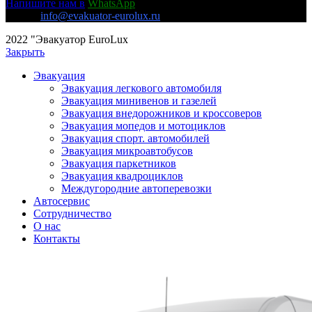
Напишите нам в
WhatsApp
E-mail:
info@evakuator-eurolux.ru
2022 "Эвакуатор EuroLux
Закрыть
Эвакуация
Эвакуация легкового автомобиля
Эвакуация минивенов и газелей
Эвакуация внедорожников и кроссоверов
Эвакуация мопедов и мотоциклов
Эвакуация спорт. автомобилей
Эвакуация микроавтобусов
Эвакуация паркетников
Эвакуация квадроциклов
Междугородние автоперевозки
Автосервис
Сотрудничество
О нас
Контакты